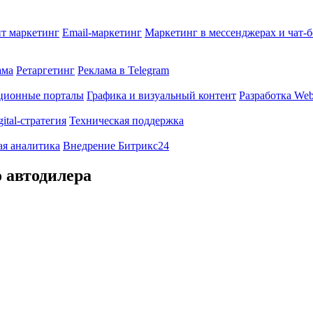
т маркетинг
Email-маркетинг
Маркетинг в мессенджерах и чат-
ама
Ретаргетинг
Реклама в Telegram
ционные порталы
Графика и визуальный контент
Разработка Web
gital-стратегия
Техническая поддержка
ая аналитика
Внедрение Битрикс24
о автодилера