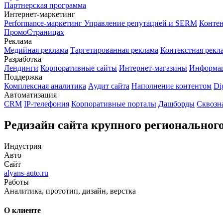
Партнерская программа
Интернет-маркетинг
Performance-маркетинг
Управление репутацией и SERM
Контен
ПромоСтраницах
Реклама
Медийная реклама
Таргетированная реклама
Контекстная рекл
Разработка
Лендинги
Корпоративные сайты
Интернет-магазины
Информа
Поддержка
Комплексная аналитика
Аудит сайта
Наполнение контентом
Di
Автоматизация
CRM
IP-телефония
Корпоративные порталы
Дашборды
Сквозн
Редизайн сайта крупного региональног
Индустрия
Авто
Сайт
alyans-auto.ru
Работы
Аналитика, прототип, дизайн, верстка
О клиенте